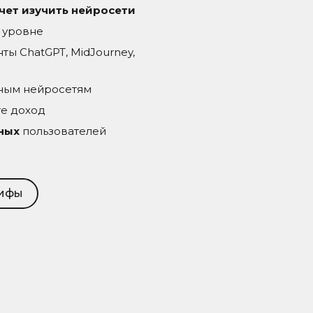
чет изучить нейросети
 уровне
ы ChatGPT, MidJourney,
рным нейросетям
те доход
тных
пользователей
рифы