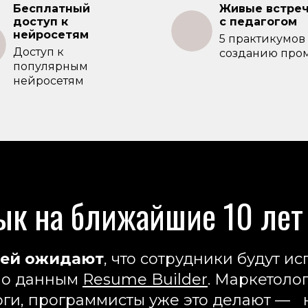
Бесплатный
Живые встре
доступ к
с педагогом
нейросетям
5 практикумов
Доступ к
созданию про
популярным
нейросетям
ык на ближайшие 10 лет
елей ожидают
, что сотрудники будут и
 по данным
Resume Builder
. Маркетоло
ги, программисты уже это делают — н