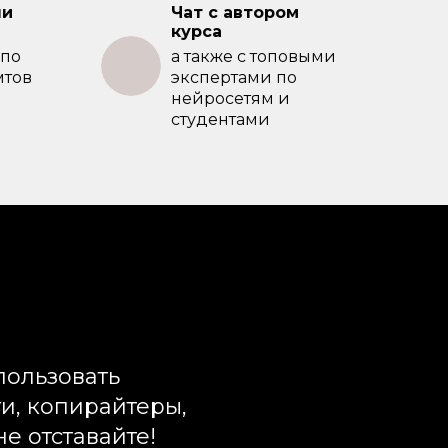
чи
Чат с автором
курса
 по
а также с топовыми
мтов
экспертами по
нейросетям и
студентами
спользовать
ги, копирайтеры,
е отставайте!