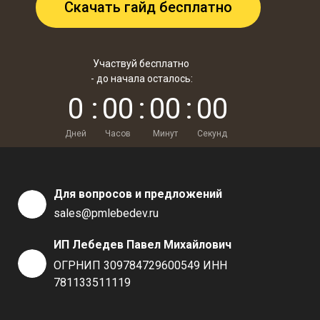
Скачать гайд бесплатно
Участвуй бесплатно
- до начала осталось:
0
:
0
0
:
0
0
:
0
0
Дней
Часов
Минут
Секунд
Для вопросов и предложений
sales@pmlebedev.ru
ИП Лебедев Павел Михайлович
ОГРНИП 309784729600549 ИНН
781133511119