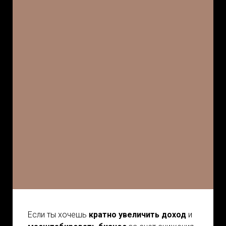
Если ты хочешь
кратно увеличить доход
и